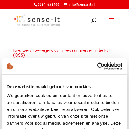
0591-652400
info@sense-it.nl
Nieuwe btw-regels voor e-commerce in de EU
(OSS)
door
Armand Wilhelm
|
aug 11, 2021
|
Nieuws
Verkoop je via een webshop aan particulieren in
andere EU-landen? Dan heb je sinds 1 juli te maken
Deze website maakt gebruik van cookies
met nieuwe btw-regels voor e-commerce. Zo geldt
er onder andere een lager drempelbedrag en hoef
We gebruiken cookies om content en advertenties te
personaliseren, om functies voor social media te bieden
je niet in elk EU-land apart btw af te dragen Deze
en om ons websiteverkeer te analyseren. Ook delen we
nieuwe EU-regeling btw...
informatie over uw gebruik van onze site met onze
partners voor social media, adverteren en analyse. Deze
LAATSTE NIEUWS