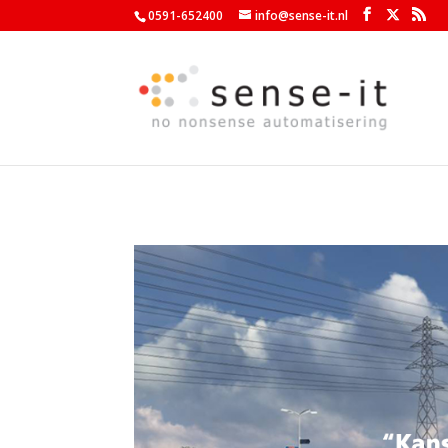
0591-652400
info@sense-it.nl