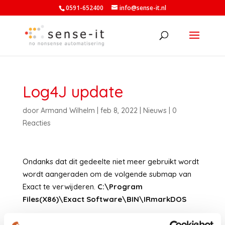
0591-652400
info@sense-it.nl
Log4J update
door
Armand Wilhelm
|
feb 8, 2022
|
Nieuws
|
0
Reacties
Ondanks dat dit gedeelte niet meer gebruikt wordt
wordt aangeraden om de volgende submap van
Exact te verwijderen.
C:\Program
Files(X86)\Exact Software\BIN\IRmarkDOS
In het verleden waren de IRMarkDOS bestanden