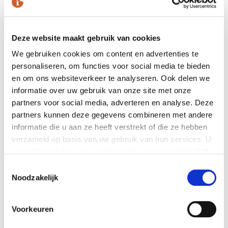
nodig voor de HMRC IRmark functionaliteit voor de
Engelse wetgeving. Omdat deze bestanden vanaf
2019 niet meer worden gebruikt door Exact Globe
Deze website maakt gebruik van cookies
Next, worden deze ook niet meer gedownload bij
We gebruiken cookies om content en advertenties te
het installeren of updaten van Exact Globe Next.
personaliseren, om functies voor social media te bieden
Als preventieve maatregel met betrekking tot de
en om ons websiteverkeer te analyseren. Ook delen we
log4j-kwetsbaarheid, is het aan te raden om
informatie over uw gebruik van onze site met onze
partners voor social media, adverteren en analyse. Deze
de
IRMarkDOS
map en alle bestanden in deze map
partners kunnen deze gegevens combineren met andere
van de server en werkstation(s) te verwijderen.
informatie die u aan ze heeft verstrekt of die ze hebben
Deze map is te vinden in de
Bin
map van uw Exact
verzameld op basis van uw gebruik van hun services. U
Globe Next installatiedirectory.
gaat akkoord met onze cookies als u onze website blijft
Het verwijderen van deze bestanden heeft geen
gebruiken.
Toestemmingsselectie
invloed op de correcte werking van de de Exact
Noodzakelijk
Globe Next programmatuur.
Voorkeuren
LAATSTE NIEUWS