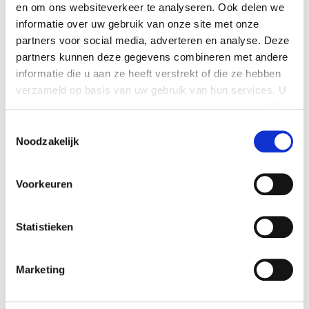
en om ons websiteverkeer te analyseren. Ook delen we
informatie over uw gebruik van onze site met onze
partners voor social media, adverteren en analyse. Deze
partners kunnen deze gegevens combineren met andere
informatie die u aan ze heeft verstrekt of die ze hebben
verzameld op basis van uw gebruik van hun services. U
LAATSTE NIEUWS
gaat akkoord met onze cookies als u onze website blijft
gebruiken.
Toestemmingsselectie
Nieuwe minimumuurlonen per 1 juli beschikbaar in
Noodzakelijk
Exact
Nieuw banknummer belastingdienst per 1 mei 2026
Voorkeuren
Elektronische aangiften vanaf 1 april 2026 per
vernieuwde Digipoort
Statistieken
Maart 2026: Laatste volledige service pack Exact
Globe Next
Fijne feestdagen
Marketing
Inschrijven voor de nieuwsbrief