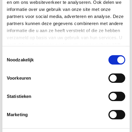
en om ons websiteverkeer te analyseren. Ook delen we
informatie over uw gebruik van onze site met onze
partners voor social media, adverteren en analyse. Deze
partners kunnen deze gegevens combineren met andere
informatie die u aan ze heeft verstrekt of die ze hebben
verzameld op basis van uw gebruik van hun services. U
LAATSTE NIEUWS
gaat akkoord met onze cookies als u onze website blijft
gebruiken.
Nieuwe minimumuurlonen per 1 juli beschikbaar in
Toestemmingsselectie
Noodzakelijk
Exact
Nieuw banknummer belastingdienst per 1 mei 2026
Voorkeuren
Elektronische aangiften vanaf 1 april 2026 per
vernieuwde Digipoort
Statistieken
Maart 2026: Laatste volledige service pack Exact
Globe Next
Fijne feestdagen
Marketing
Inschrijven voor de nieuwsbrief