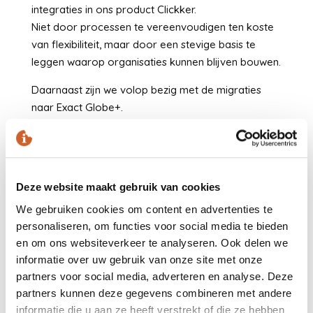
integraties in ons product Clickker.
Niet door processen te vereenvoudigen ten koste
van flexibiliteit, maar door een stevige basis te
leggen waarop organisaties kunnen blijven bouwen.
Daarnaast zijn we volop bezig met de migraties
naar Exact Globe+.
In 2026 zetten we deze lijn door met verdere
uitbreiding van gestandaardiseerde koppelingen,
meer inzicht en een aantal fantastisch nieuwe tools!
Altijd met hetzelfde uitgangspunt: grip houden op
Deze website maakt gebruik van cookies
data, processen en keuzes, nu en in de toekomst.
We gebruiken cookies om content en advertenties te
personaliseren, om functies voor social media te bieden
Aan het einde van dit jaar willen we vooral stilstaan
en om ons websiteverkeer te analyseren. Ook delen we
bij wat telt.
informatie over uw gebruik van onze site met onze
partners voor social media, adverteren en analyse. Deze
Wij danken al onze relaties, klanten, partners en
partners kunnen deze gegevens combineren met andere
leveranciers voor het vertrouwen, de
informatie die u aan ze heeft verstrekt of die ze hebben