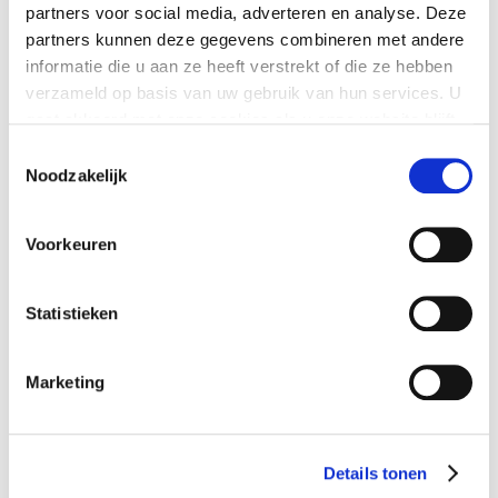
partners voor social media, adverteren en analyse. Deze
partners kunnen deze gegevens combineren met andere
LAATSTE NIEUWS
informatie die u aan ze heeft verstrekt of die ze hebben
verzameld op basis van uw gebruik van hun services. U
Nieuwe minimumuurlonen per 1 juli beschikbaar in
gaat akkoord met onze cookies als u onze website blijft
Exact
gebruiken.
Toestemmingsselectie
Nieuw banknummer belastingdienst per 1 mei 2026
Noodzakelijk
Elektronische aangiften vanaf 1 april 2026 per
vernieuwde Digipoort
Voorkeuren
Maart 2026: Laatste volledige service pack Exact
Globe Next
Statistieken
Fijne feestdagen
Marketing
Inschrijven voor de nieuwsbrief
Emailadres:
Details tonen
Voornaam: