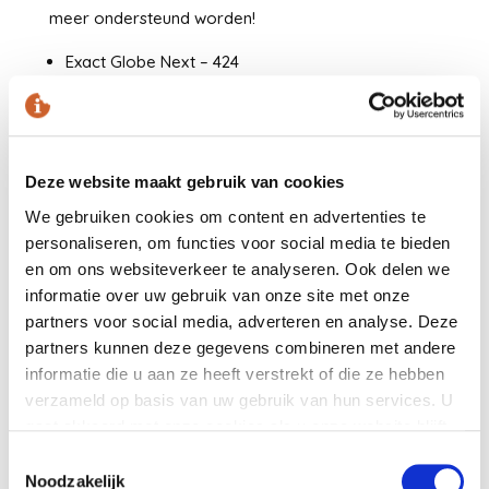
meer ondersteund worden!
Exact Globe Next – 424
Exact Globe+ – 501
Exact Synergy – 501
Microsoft SQL Server 2012 werd door Microsoft al
Deze website maakt gebruik van cookies
niet meer ondersteund sinds 12 juli 2022! Er
We gebruiken cookies om content en advertenties te
verschijnen derhalve ook geen updates meer voor.
personaliseren, om functies voor social media te bieden
en om ons websiteverkeer te analyseren. Ook delen we
Microsoft Office 2010 wordt niet meer ondersteund
informatie over uw gebruik van onze site met onze
sinds Exact Globe Next 422 en Exact Globe+ (alle
partners voor social media, adverteren en analyse. Deze
versies)
partners kunnen deze gegevens combineren met andere
De releases 424/501 zullen gefaseerd uitgebracht
informatie die u aan ze heeft verstrekt of die ze hebben
worden in batches op de volgende data:
verzameld op basis van uw gebruik van hun services. U
gaat akkoord met onze cookies als u onze website blijft
18 november
gebruiken.
Toestemmingsselectie
5 december
Noodzakelijk