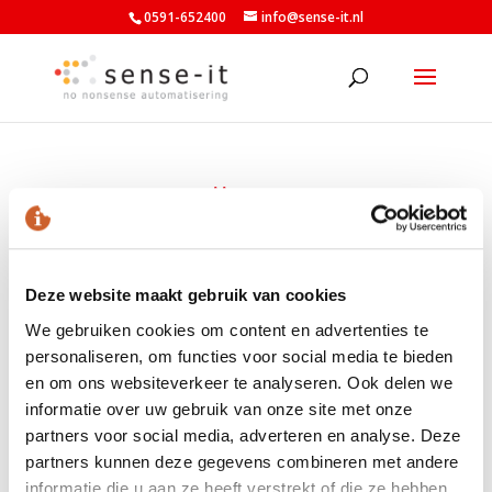
0591-652400
info@sense-it.nl
BTW instelling
door
Armand Wilhelm
|
feb 20, 2020
|
0 Reacties
Deze website maakt gebruik van cookies
We gebruiken cookies om content en advertenties te
personaliseren, om functies voor social media te bieden
en om ons websiteverkeer te analyseren. Ook delen we
informatie over uw gebruik van onze site met onze
LAATSTE NIEUWS
partners voor social media, adverteren en analyse. Deze
Nieuwe minimumuurlonen per 1 juli beschikbaar in
partners kunnen deze gegevens combineren met andere
Exact
informatie die u aan ze heeft verstrekt of die ze hebben