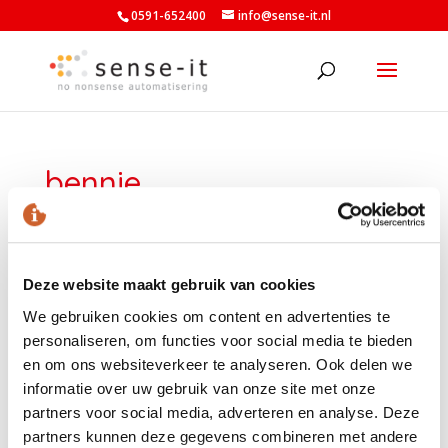
0591-652400
info@sense-it.nl
bennie
door
Armand Wilhelm
|
sep 23, 2016
|
0 Reacties
Deze website maakt gebruik van cookies
We gebruiken cookies om content en advertenties te
personaliseren, om functies voor social media te bieden
en om ons websiteverkeer te analyseren. Ook delen we
informatie over uw gebruik van onze site met onze
LAATSTE NIEUWS
partners voor social media, adverteren en analyse. Deze
partners kunnen deze gegevens combineren met andere
Nieuwe minimumuurlonen per 1 juli beschikbaar in