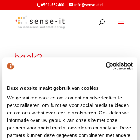
0591-652400
info@sense-it.nl
bank2
door
Armand Wilhelm
|
jun 26, 2024
|
0 Reacties
Deze website maakt gebruik van cookies
We gebruiken cookies om content en advertenties te
personaliseren, om functies voor social media te bieden
en om ons websiteverkeer te analyseren. Ook delen we
informatie over uw gebruik van onze site met onze
LAATSTE NIEUWS
partners voor social media, adverteren en analyse. Deze
partners kunnen deze gegevens combineren met andere
Nieuwe minimumuurlonen per 1 juli beschikbaar in