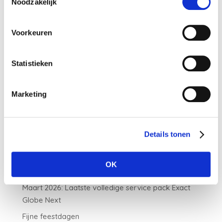
Noodzakelijk
Voorkeuren
Statistieken
Marketing
LAATSTE NIEUWS
Nieuwe minimumuurlonen per 1 juli beschikbaar in
Exact
Details tonen
Nieuw banknummer belastingdienst per 1 mei 2026
Elektronische aangiften vanaf 1 april 2026 per
OK
vernieuwde Digipoort
Maart 2026: Laatste volledige service pack Exact
Globe Next
Fijne feestdagen