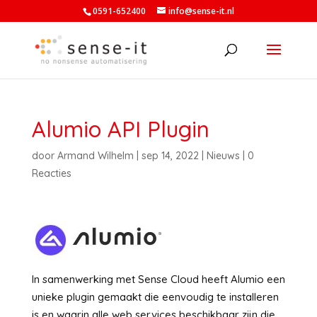
0591-652400
info@sense-it.nl
Alumio API Plugin
door
Armand Wilhelm
|
sep 14, 2022
|
Nieuws
|
0
Reacties
In samenwerking met Sense Cloud heeft Alumio een
unieke plugin gemaakt die eenvoudig te installeren
is en waarin alle web services beschikbaar zijn die