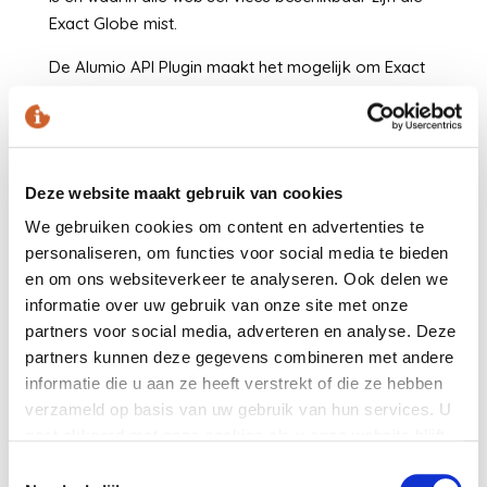
Exact Globe mist.
De Alumio API Plugin maakt het mogelijk om Exact
Globe te koppelen met uw eCommerce, POS,
Marketing, CRM of PIM webapplicaties. Hieronder
treft u meer informatie aan inzake de plugin.
https://www.alumio.com/api-plugin/exact-globe
Deze website maakt gebruik van cookies
We gebruiken cookies om content en advertenties te
personaliseren, om functies voor social media te bieden
en om ons websiteverkeer te analyseren. Ook delen we
informatie over uw gebruik van onze site met onze
partners voor social media, adverteren en analyse. Deze
partners kunnen deze gegevens combineren met andere
informatie die u aan ze heeft verstrekt of die ze hebben
verzameld op basis van uw gebruik van hun services. U
gaat akkoord met onze cookies als u onze website blijft
gebruiken.
Toestemmingsselectie