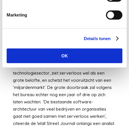
Naast The New York Times, die vanaf 2019 alle
nieuwe apps zonder server zegt te gaan bouwen, is
Marketing
Airbnb een voorbeeld van een groot bedrijf dat
serverless computing toepast. Maar de technologie
wordt zeker nog niet massaal omarmd.
Onderzoeksbureau Forrester Research stelde in
Details tonen
2017 onder bijna 1000 ontwikkelaars vast dat
slechts 12% van hen regelmatig met serverloze
OK
architectuur had gewerkt. Gartner, een van de
meest vooraanstaande analistenbureaus in de
technologiesector, ziet serverloos wel als een
grote belofte, en schetst het vooruitzicht van een
‘miljardenmarkt’. De grote doorbraak zal volgens
het bureau echter nog een jaar of drie op zich
laten wachten. ‘De bestaande software-
architectuur van veel bedrijven en organisaties
gaat niet goed samen met serverloos werken’,
citeerde de Wall Street Journal
onlangs een analist