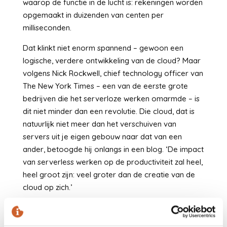
waarop de functie in de lucht is: rekeningen worden
opgemaakt in duizenden van centen per
milliseconden.
Dat klinkt niet enorm spannend – gewoon een
logische, verdere ontwikkeling van de cloud? Maar
volgens Nick Rockwell, chief technology officer van
The New York Times – een van de eerste grote
bedrijven die het serverloze werken omarmde – is
dit niet minder dan een revolutie. Die cloud, dat is
natuurlijk niet meer dan het verschuiven van
servers uit je eigen gebouw naar dat van een
ander, betoogde hij onlangs in een blog. ‘De impact
van serverless werken op de productiviteit zal heel,
heel groot zijn: veel groter dan de creatie van de
cloud op zich.’
Grote cloudpartijen als Amazon, Google en
Microsoft hebben inmiddels hun eigen serverless-