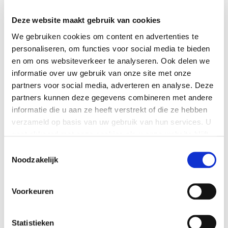
platforms op de markt gebracht. In plaats van een
app of site vanaf nul opbouwen, kunnen
Deze website maakt gebruik van cookies
ontwikkelaars ook standaardfuncties, denk aan
We gebruiken cookies om content en advertenties te
inloggen of een database aanmaken, afnemen bij
personaliseren, om functies voor social media te bieden
de serverless provider. ‘Heel veel sites lijken aan de
en om ons websiteverkeer te analyseren. Ook delen we
achterkant op elkaar, gebruiken dezelfde functies.
informatie over uw gebruik van onze site met onze
Waarom zou je die functies allemaal zelf bouwen,
partners voor social media, adverteren en analyse. Deze
als je ze ook kunt afnemen?’
partners kunnen deze gegevens combineren met andere
Samen nemen die functies van serverless veel werk
informatie die u aan ze heeft verstrekt of die ze hebben
uit handen bij ontwikkelaars. Ze hoeven niet meer
verzameld op basis van uw gebruik van hun services. U
na te denken over servers, en heel veel
gaat akkoord met onze cookies als u onze website blijft
programmeerwerk wordt uit handen genomen. ‘Ze
gebruiken.
Toestemmingsselectie
kunnen zich concentreren op het programmeren
Noodzakelijk
van de functies die een app of site onderscheidend
maken van de concurrentie.’ Dat is ook nog eens
Voorkeuren
handig, gezien het wereldwijde tekort aan
software-ontwikkelaars.
Statistieken