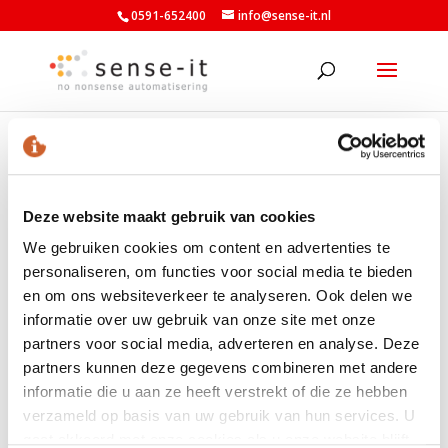
0591-652400
info@sense-it.nl
rtvnoord
Deze website maakt gebruik van cookies
We gebruiken cookies om content en advertenties te
personaliseren, om functies voor social media te bieden
LAATSTE NIEUWS
en om ons websiteverkeer te analyseren. Ook delen we
Nieuwe minimumuurlonen per 1 juli beschikbaar in
informatie over uw gebruik van onze site met onze
Exact
partners voor social media, adverteren en analyse. Deze
Nieuw banknummer belastingdienst per 1 mei 2026
partners kunnen deze gegevens combineren met andere
informatie die u aan ze heeft verstrekt of die ze hebben
Elektronische aangiften vanaf 1 april 2026 per
verzameld op basis van uw gebruik van hun services. U
vernieuwde Digipoort
gaat akkoord met onze cookies als u onze website blijft