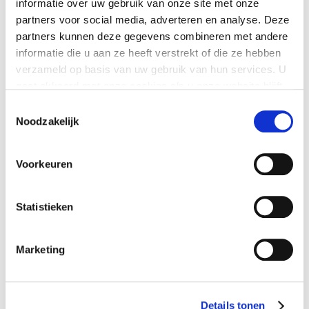
informatie over uw gebruik van onze site met onze
partners voor social media, adverteren en analyse. Deze
partners kunnen deze gegevens combineren met andere
informatie die u aan ze heeft verstrekt of die ze hebben
LAATSTE NIEUWS
verzameld op basis van uw gebruik van hun services. U
gaat akkoord met onze cookies als u onze website blijft
Nieuwe minimumuurlonen per 1 juli beschikbaar in
gebruiken.
Exact
Toestemmingsselectie
Noodzakelijk
Nieuw banknummer belastingdienst per 1 mei 2026
Elektronische aangiften vanaf 1 april 2026 per
Voorkeuren
vernieuwde Digipoort
Maart 2026: Laatste volledige service pack Exact
Globe Next
Statistieken
Fijne feestdagen
Marketing
Inschrijven voor de nieuwsbrief
Emailadres:
Details tonen