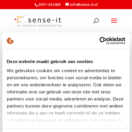
0591-652400
info@sense-it.nl
orbis
Deze website maakt gebruik van cookies
We gebruiken cookies om content en advertenties te
LAATSTE NIEUWS
personaliseren, om functies voor social media te bieden
en om ons websiteverkeer te analyseren. Ook delen we
Nieuwe minimumuurlonen per 1 juli beschikbaar in
informatie over uw gebruik van onze site met onze
Exact
partners voor social media, adverteren en analyse. Deze
Nieuw banknummer belastingdienst per 1 mei 2026
partners kunnen deze gegevens combineren met andere
Elektronische aangiften vanaf 1 april 2026 per
informatie die u aan ze heeft verstrekt of die ze hebben
vernieuwde Digipoort
verzameld op basis van uw gebruik van hun services. U
gaat akkoord met onze cookies als u onze website blijft
Maart 2026: Laatste volledige service pack Exact