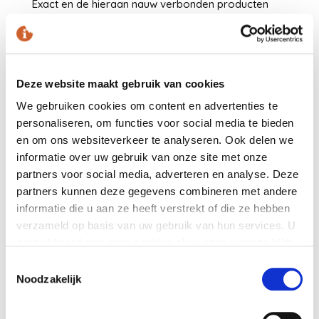
Exact en de hieraan nauw verbonden producten
zoals Orbis en Sumatra. Als Exact Gold en
development partner van Exact beschikt onze
organisatie over veel kennis van Exact. Ook weten
wij wat niet kan met de standaard software van
Deze website maakt gebruik van cookies
Exact. Een software pakket wat alles kan bestaat
We gebruiken cookies om content en advertenties te
niet.
personaliseren, om functies voor social media te bieden
De kunst is om het optimale uit deze software te
en om ons websiteverkeer te analyseren. Ook delen we
halen zodat onze klanten ondersteund kunnen
informatie over uw gebruik van onze site met onze
worden in het effectiever en kostenbewuster
partners voor social media, adverteren en analyse. Deze
partners kunnen deze gegevens combineren met andere
kunnen werken. Hiervan hebben wij enkele
informatie die u aan ze heeft verstrekt of die ze hebben
tientallen voorbeelden in ons klantenbestand.
verzameld op basis van uw gebruik van hun services. U
Wij zijn gespecialiseerd in het adviseren, het
gaat akkoord met onze cookies als u onze website blijft
optimaliseren, het implementeren en het geven van
gebruiken.
Toestemmingsselectie
nazorg in Exact software. Iedere dag zijn onze
Noodzakelijk
medewerkers meer dan 100% gefocust op de
ontwikkelingen binnen Exact en de vertaalslag