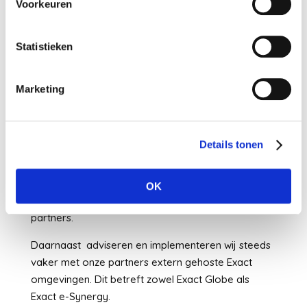
Voorkeuren
hiervan in de praktijk voor onze klanten.
Sense-IT ondersteunt vrijwel de gehele product
Statistieken
portfolio van Exact. Ook zijn wij in staat om met
onze ontwikkelafdeling in te spelen op de
wisselende marktomstandigheden voor onze
Marketing
klanten. Een voorbeeld hiervan is een volledig
geïntegreerde webshop met een van de
Exact producten.
Details tonen
Een tweede ontwikkeling, is de ontwikkeling van
digitale facturatie. Ook hier kunnen wij onze klanten
OK
ondersteuning bieden in samenwerking met diverse
partners.
Daarnaast adviseren en implementeren wij steeds
vaker met onze partners extern gehoste Exact
omgevingen. Dit betreft zowel Exact Globe als
Exact e-Synergy.