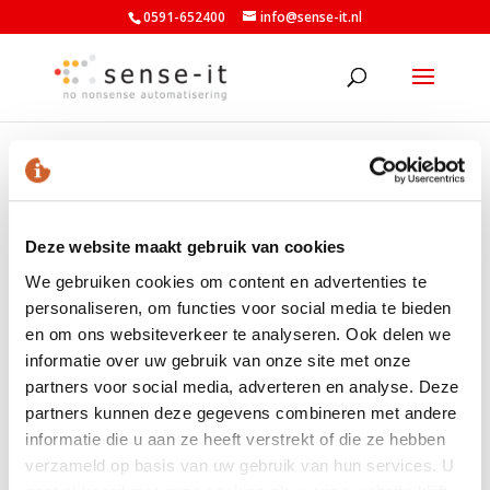
0591-652400
info@sense-it.nl
webapplicaties
Deze website maakt gebruik van cookies
We gebruiken cookies om content en advertenties te
personaliseren, om functies voor social media te bieden
LAATSTE NIEUWS
en om ons websiteverkeer te analyseren. Ook delen we
Nieuwe minimumuurlonen per 1 juli beschikbaar in
informatie over uw gebruik van onze site met onze
Exact
partners voor social media, adverteren en analyse. Deze
partners kunnen deze gegevens combineren met andere
Nieuw banknummer belastingdienst per 1 mei 2026
informatie die u aan ze heeft verstrekt of die ze hebben
Elektronische aangiften vanaf 1 april 2026 per
verzameld op basis van uw gebruik van hun services. U
vernieuwde Digipoort