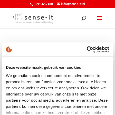
0591-652400
info@sense-it.nl
Sense_It_Grid_1366px-
2000px_albert
Deze website maakt gebruik van cookies
We gebruiken cookies om content en advertenties te
personaliseren, om functies voor social media te bieden
en om ons websiteverkeer te analyseren. Ook delen we
informatie over uw gebruik van onze site met onze
LAATSTE NIEUWS
partners voor social media, adverteren en analyse. Deze
Nieuwe minimumuurlonen per 1 juli beschikbaar in
partners kunnen deze gegevens combineren met andere
Exact
informatie die u aan ze heeft verstrekt of die ze hebben