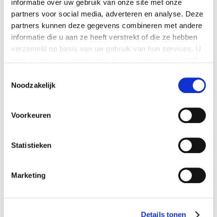
informatie over uw gebruik van onze site met onze
partners voor social media, adverteren en analyse. Deze
partners kunnen deze gegevens combineren met andere
informatie die u aan ze heeft verstrekt of die ze hebben
LAATSTE NIEUWS
verzameld op basis van uw gebruik van hun services. U
gaat akkoord met onze cookies als u onze website blijft
Nieuwe minimumuurlonen per 1 juli beschikbaar in
gebruiken.
Exact
Toestemmingsselectie
Noodzakelijk
Nieuw banknummer belastingdienst per 1 mei 2026
Elektronische aangiften vanaf 1 april 2026 per
Voorkeuren
vernieuwde Digipoort
Maart 2026: Laatste volledige service pack Exact
Globe Next
Statistieken
Fijne feestdagen
Marketing
Inschrijven voor de nieuwsbrief
Emailadres:
Details tonen