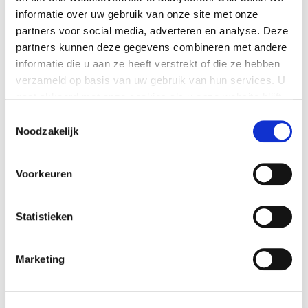
informatie over uw gebruik van onze site met onze
partners voor social media, adverteren en analyse. Deze
partners kunnen deze gegevens combineren met andere
informatie die u aan ze heeft verstrekt of die ze hebben
verzameld op basis van uw gebruik van hun services. U
LAATSTE NIEUWS
gaat akkoord met onze cookies als u onze website blijft
Nieuwe minimumuurlonen per 1 juli beschikbaar in
gebruiken.
Toestemmingsselectie
Exact
Noodzakelijk
Nieuw banknummer belastingdienst per 1 mei 2026
Elektronische aangiften vanaf 1 april 2026 per
Voorkeuren
vernieuwde Digipoort
Maart 2026: Laatste volledige service pack Exact
Statistieken
Globe Next
Fijne feestdagen
Marketing
Inschrijven voor de nieuwsbrief
Emailadres: