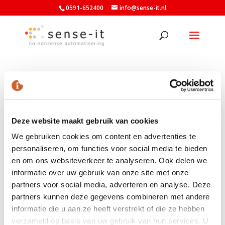
0591-652400
info@sense-it.nl
sense-teamviewer
Deze website maakt gebruik van cookies
We gebruiken cookies om content en advertenties te
personaliseren, om functies voor social media te bieden
en om ons websiteverkeer te analyseren. Ook delen we
LAATSTE NIEUWS
informatie over uw gebruik van onze site met onze
Nieuwe minimumuurlonen per 1 juli beschikbaar in
partners voor social media, adverteren en analyse. Deze
Exact
partners kunnen deze gegevens combineren met andere
Nieuw banknummer belastingdienst per 1 mei 2026
informatie die u aan ze heeft verstrekt of die ze hebben
verzameld op basis van uw gebruik van hun services. U
Elektronische aangiften vanaf 1 april 2026 per