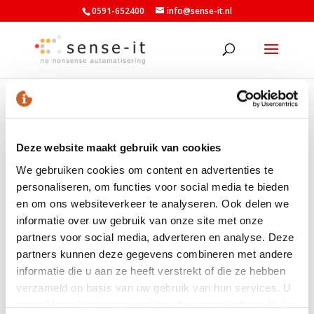
0591-652400
info@sense-it.nl
Mikogo
Deze website maakt gebruik van cookies
We gebruiken cookies om content en advertenties te
LAATSTE NIEUWS
personaliseren, om functies voor social media te bieden
en om ons websiteverkeer te analyseren. Ook delen we
Nieuwe minimumuurlonen per 1 juli beschikbaar in
informatie over uw gebruik van onze site met onze
Exact
partners voor social media, adverteren en analyse. Deze
Nieuw banknummer belastingdienst per 1 mei 2026
partners kunnen deze gegevens combineren met andere
informatie die u aan ze heeft verstrekt of die ze hebben
Elektronische aangiften vanaf 1 april 2026 per
verzameld op basis van uw gebruik van hun services. U
vernieuwde Digipoort
gaat akkoord met onze cookies als u onze website blijft
Maart 2026: Laatste volledige service pack Exact