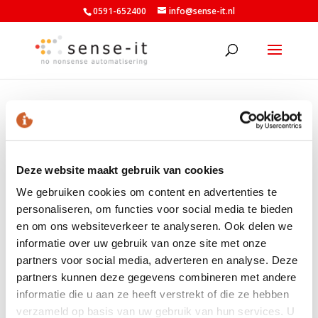
0591-652400
info@sense-it.nl
anydesk
Deze website maakt gebruik van cookies
We gebruiken cookies om content en advertenties te
personaliseren, om functies voor social media te bieden
en om ons websiteverkeer te analyseren. Ook delen we
LAATSTE NIEUWS
informatie over uw gebruik van onze site met onze
Nieuwe minimumuurlonen per 1 juli beschikbaar in
partners voor social media, adverteren en analyse. Deze
Exact
partners kunnen deze gegevens combineren met andere
Nieuw banknummer belastingdienst per 1 mei 2026
informatie die u aan ze heeft verstrekt of die ze hebben
verzameld op basis van uw gebruik van hun services. U
Elektronische aangiften vanaf 1 april 2026 per