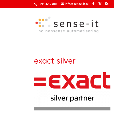
0591-652400
info@sense-it.nl
exact silver